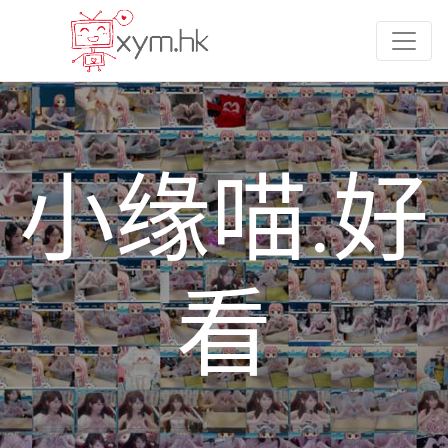
小缘喵.好
看